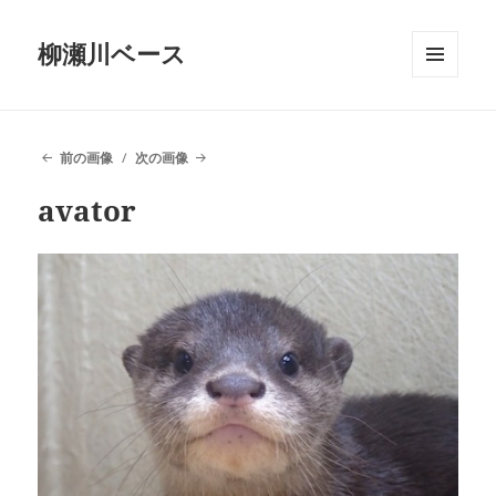
柳瀬川ベース
メニュ
ーとウ
ィジェ
ット
前の画像
次の画像
avator