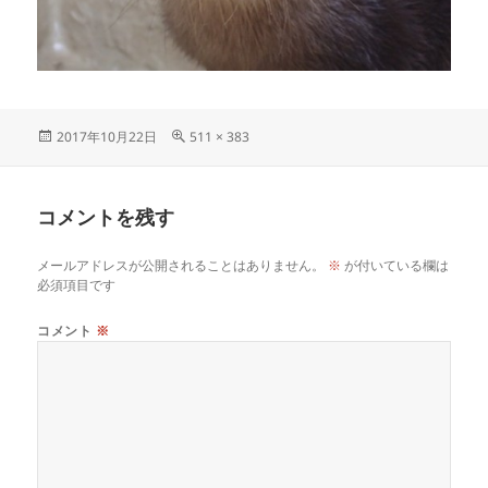
投
フ
2017年10月22日
511 × 383
稿
ル
日:
サ
イ
コメントを残す
ズ
メールアドレスが公開されることはありません。
※
が付いている欄は
必須項目です
コメント
※