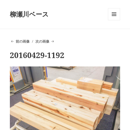
柳瀬川ベース
メニュ
ーとウ
ィジェ
ット
前の画像
次の画像
20160429-1192