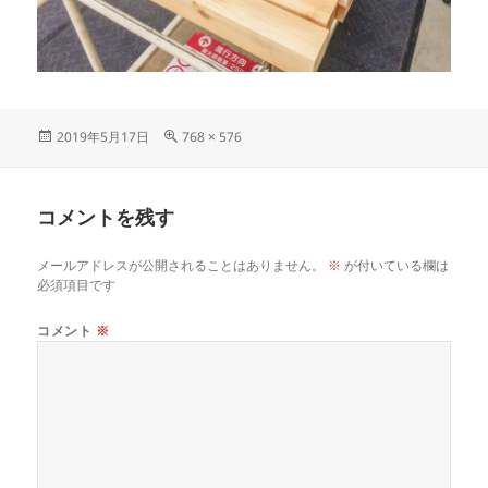
投
フ
2019年5月17日
768 × 576
稿
ル
日:
サ
イ
コメントを残す
ズ
メールアドレスが公開されることはありません。
※
が付いている欄は
必須項目です
コメント
※