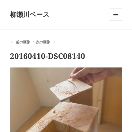
柳瀬川ベース
メニュ
ーとウ
ィジェ
ット
前の画像
次の画像
20160410-DSC08140