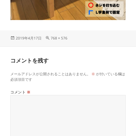
投
フ
2019年4月17日
768 × 576
稿
ル
日:
サ
イ
コメントを残す
ズ
メールアドレスが公開されることはありません。
※
が付いている欄は
必須項目です
コメント
※