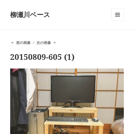
柳瀬川ベース
メニュ
ーとウ
ィジェ
ット
前の画像
次の画像
20150809-605 (1)