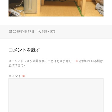
投
フ
2019年4月17日
768 × 576
稿
ル
日:
サ
イ
コメントを残す
ズ
メールアドレスが公開されることはありません。
※
が付いている欄は
必須項目です
コメント
※